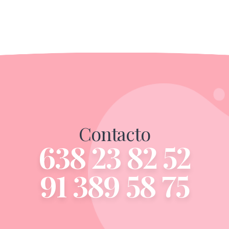
Contacto
638 23 82 52
91 389 58 75