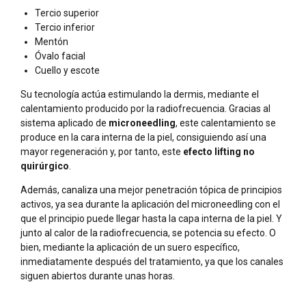
Tercio superior
Tercio inferior
5
5
Mentón
Óvalo facial
Cuello y escote
6
6
Su tecnología actúa estimulando la dermis, mediante el
calentamiento producido por la radiofrecuencia. Gracias al
sistema aplicado de
microneedling
, este calentamiento se
0
produce en la cara interna de la piel, consiguiendo así una
7
7
mayor regeneración y, por tanto, este
efecto lifting no
quirúrgico
.
0
1
Además, canaliza una mejor penetración tópica de principios
8
8
activos, ya sea durante la aplicación del microneedling con el
que el principio puede llegar hasta la capa interna de la piel. Y
junto al calor de la radiofrecuencia, se potencia su efecto. O
1
2
bien, mediante la aplicación de un suero específico,
0
9
9
inmediatamente después del tratamiento, ya que los canales
siguen abiertos durante unas horas.