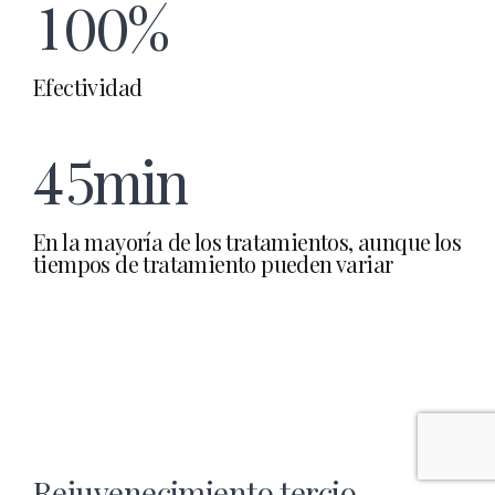
2
3
1
0
0
%
3
4
Efectividad
2
4
5
m
i
n
3
En la mayoría de los tratamientos, aunque los
5
6
4
tiempos de tratamiento pueden variar
6
7
5
7
8
6
Rejuvenecimiento tercio