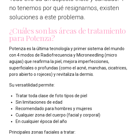
no tenemos por qué resignarnos, existen
soluciones a este problema.
¿Cuáles son las áreas de tratamiento
0
0
para Potenza?
Potenza es la última tecnología y primer sistema del mundo
con 4 modos de Radiofrecuencia y Microneedling (micro
1
1
agujas) que reafirma la piel, mejora imperfecciones,
superficiales o profundas (como el acné, manchas, cicatrices,
poro abierto o rojeces) y revitaliza la dermis.
2
2
Su versatilidad permite:
Tratar toda clase de foto tipos de piel
Sin limitaciones de edad
3
3
Recomendado para hombres y mujeres
Cualquier zona del cuerpo (facial y corporal)
En cualquier época del año
4
4
Principales zonas faciales a tratar: