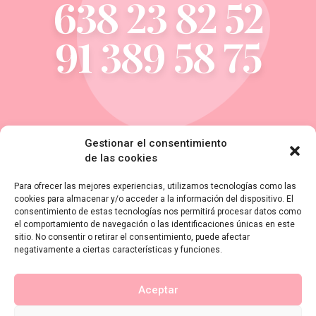
638 23 82 52
91 389 58 75
Gestionar el consentimiento
Dirección
de las cookies
C/ Isabel II, 26. 28660.
Para ofrecer las mejores experiencias, utilizamos tecnologías como las
cookies para almacenar y/o acceder a la información del dispositivo. El
Boadilla del Monte, Madrid.
consentimiento de estas tecnologías nos permitirá procesar datos como
el comportamiento de navegación o las identificaciones únicas en este
Email
sitio. No consentir o retirar el consentimiento, puede afectar
negativamente a ciertas características y funciones.
info@boadilladental.com
Horario
Aceptar
Lunes a Viernes: 10:30 A 14 Y 16 A 20:30