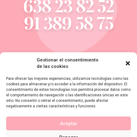
638 23 82 52
91 389 58 75
Gestionar el consentimiento
Dirección
de las cookies
C/ Isabel II, 26. 28660.
Para ofrecer las mejores experiencias, utilizamos tecnologías como las
cookies para almacenar y/o acceder a la información del dispositivo. El
Boadilla del Monte, Madrid.
consentimiento de estas tecnologías nos permitirá procesar datos como
el comportamiento de navegación o las identificaciones únicas en este
Email
sitio. No consentir o retirar el consentimiento, puede afectar
negativamente a ciertas características y funciones.
info@boadilladental.com
Horario
Aceptar
Lunes a Viernes: 10:30 A 14 Y 16 A 20:30