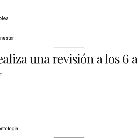
bles
nestar.
ealiza una revisión a los 6 
r:
ntología.