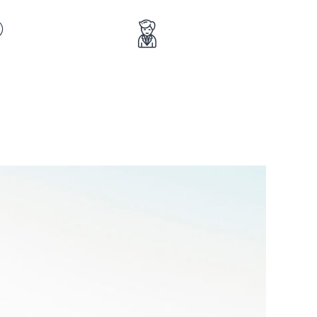
+34 91 389 58 75
Doctoralia
1ª Cita Gratuita
Pide tu cita en su agenda
PEDIR 1 CITA GRATUITA