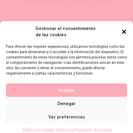
Gestionar el consentimiento
Dirección
de las cookies
C/ Isabel II, 26. 28660.
Para ofrecer las mejores experiencias, utilizamos tecnologías como las
cookies para almacenar y/o acceder a la información del dispositivo. El
Boadilla del Monte, Madrid.
consentimiento de estas tecnologías nos permitirá procesar datos como
el comportamiento de navegación o las identificaciones únicas en este
Email
sitio. No consentir o retirar el consentimiento, puede afectar
negativamente a ciertas características y funciones.
info@boadilladental.com
Horario
Aceptar
Lunes a Viernes: 10:30 A 14 Y 16 A 20:30
Denegar
Sábado: 10:30 A 14
Ver preferencias
Domingo: CERRADO
Política de cookies
Política de Privacidad
Aviso Legal