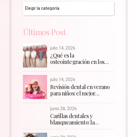
Últimos Post
julio 14, 2026
¿Qué es la
osteointegración en los
implantes dentales?
julio 14, 2026
Revisión dental en verano
para niños: el mejor
momento para cuidar su
sonrisa y empezar la
junio 28, 2026
ortodoncia si la necesitan
Carillas dentales y
blanqueamiento: la
combinación perfecta para
una sonrisa WOW